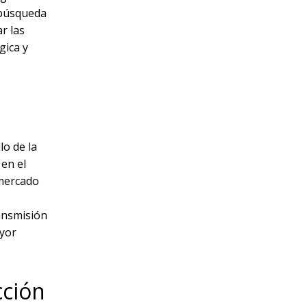
'búsqueda
r las
gica y
lo de la
 en el
 mercado
ansmisión
ayor
cción