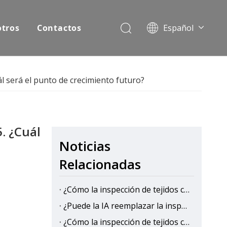
otros
Contactos
Español
English
Pусский
ál será el punto de crecimiento futuro?
. ¿Cuál
Noticias
Relacionadas
¿Cómo la inspección de tejidos con IA mejora la eficiencia de la producción en las fábricas textiles?
¿Puede la IA reemplazar la inspección manual de telas?
¿Cómo la inspección de tejidos con IA reduce los costos de control de calidad?