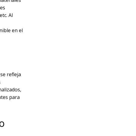
materiales
ies
tc. Al
nible en el
se refleja
s
nalizados,
ntes para
o