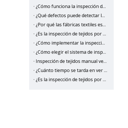
¿Cómo funciona la inspección de tejidos con IA?
¿Qué defectos puede detectar la inspección de tejidos con IA?
¿Por qué las fábricas textiles están cambiando a la inspección de tejidos con IA?
¿Es la inspección de tejidos por IA más precisa que la humana?
¿Cómo implementar la inspección de tejidos basada en IA para eliminar la salida de defectos?
¿Cómo elegir el sistema de inspección de tejidos con IA adecuado?
Inspección de tejidos manual versus IA: precisión, velocidad y comparación de costos
¿Cuánto tiempo se tarda en ver el retorno de la inversión (ROI) de la inspección de tejidos con IA?
¿Es la inspección de tejidos por IA mejor que la inspección manual tradicional?