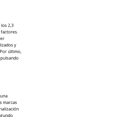
 los 2,3
 factores.
der
lizados y
Por último,
impulsando
 una
as marcas
nalización
segundo