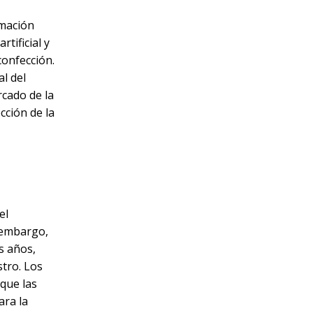
rmación
tificial y
confección.
l del
rcado de la
cción de la
el
n embargo,
s años,
stro. Los
que las
ara la