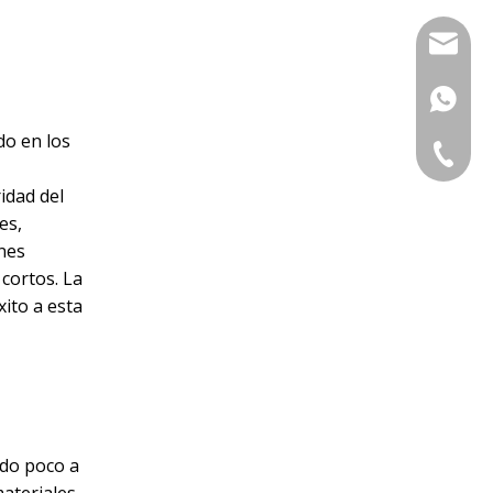
sales@s
+86-13
do en los
0086-57
idad del
es,
nes
cortos. La
ito a esta
ido poco a