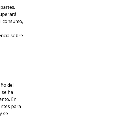
 partes.
superará
del consumo,
iencia sobre
eño del
o se ha
ento. En
antes para
y se