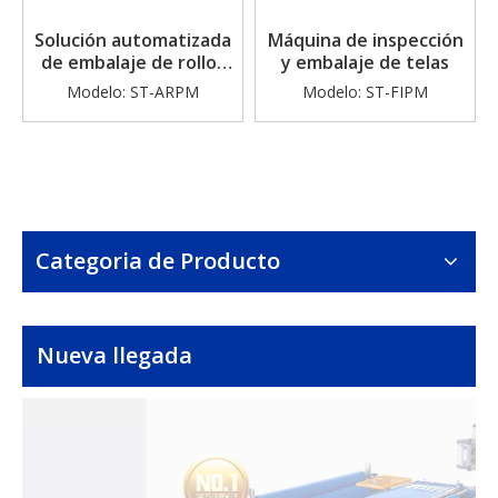
Solución automatizada
Máquina de inspección
de embalaje de rollos
y embalaje de telas
de tela (modelo
Modelo:
ST-ARPM
Modelo:
ST-FIPM
compacto)
Categoria de Producto
Nueva llegada