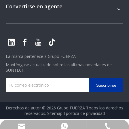
Convertirse en agente
La marca pertenece a
Grupo FUERZA
Manténgase actualizado sobre las últimas novedades de
SUNTECH.
Suscribirse
Derechos de autor ©
2026
Grupo FUERZA Todos los derechos
reservados.
Sitemap
I
política de privacidad
sales@strength-group.com
0086-571-86597552
+86-13777818208