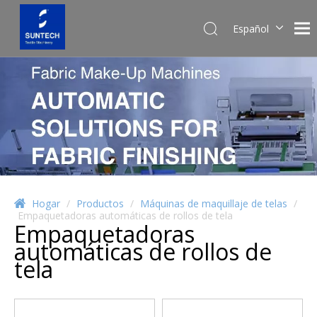
Español
English
Pусский
Hogar
/
Productos
/
Máquinas de maquillaje de telas
/
Empaquetadoras automáticas de rollos de tela
Empaquetadoras
automáticas de rollos de
tela