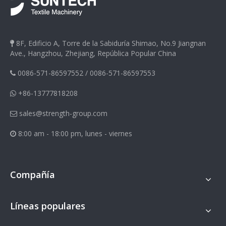
8F, Edificio A, Torre de la Sabiduría Shimao, No.9 Jiangnan

Ave., Hangzhou, Zhejiang, República Popular China
0086-571-86597552
/
0086-571-86597553

+86-13777818208

sales@strength-group.com

8:00 am - 18:00 pm, lunes - viernes

Compañía
Líneas populares