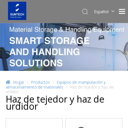
Español
English
Pусский
Hogar
/
Productos
/
Equipos de manipulación y
almacenamiento de materiales
/
Haz de tejedor y haz de
urdidor
Haz de tejedor y haz de
urdidor