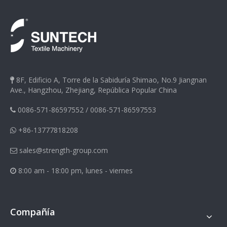
8F, Edificio A, Torre de la Sabiduría Shimao, No.9 Jiangnan

Ave., Hangzhou, Zhejiang, República Popular China
0086-571-86597552
/
0086-571-86597553

+86-13777818208

sales@strength-group.com

8:00 am - 18:00 pm, lunes - viernes

Compañía