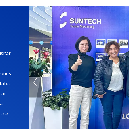
sitar
iones
taba
car
ba
n de