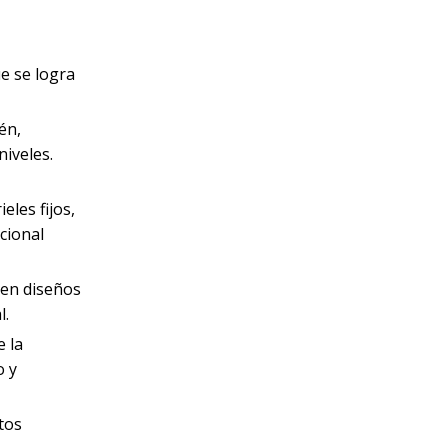
e se logra
én,
niveles.
eles fijos,
cional
ten diseños
l.
 la
o y
tos