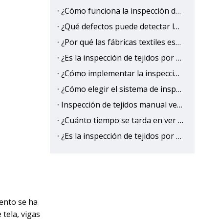
¿Cómo funciona la inspección de tejidos con IA?
¿Qué defectos puede detectar la inspección de tejidos con IA?
¿Por qué las fábricas textiles están cambiando a la inspección de tejidos con IA?
¿Es la inspección de tejidos por IA más precisa que la humana?
¿Cómo implementar la inspección de tejidos basada en IA para eliminar la salida de defectos?
¿Cómo elegir el sistema de inspección de tejidos con IA adecuado?
Inspección de tejidos manual versus IA: precisión, velocidad y comparación de costos
¿Cuánto tiempo se tarda en ver el retorno de la inversión (ROI) de la inspección de tejidos con IA?
¿Es la inspección de tejidos por IA mejor que la inspección manual tradicional?
iento se ha
 tela, vigas