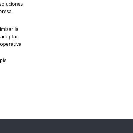
soluciones
presa.
imizar la
l adoptar
 operativa
ple