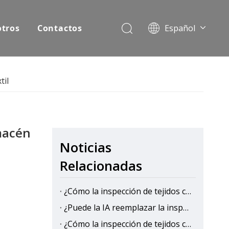
otros
Contactos
Español
English
Pусский
til
macén
Noticias
Relacionadas
¿Cómo la inspección de tejidos con IA mejora la eficiencia de la producción en las fábricas textiles?
¿Puede la IA reemplazar la inspección manual de telas?
¿Cómo la inspección de tejidos con IA reduce los costos de control de calidad?