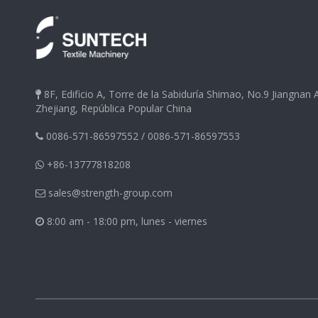
8F, Edificio A, Torre de la Sabiduría Shimao, No.9 Jiangnan

Zhejiang, República Popular China
0086-571-86597552
/
0086-571-86597553

+86-13777818208

sales@strength-group.com

8:00 am - 18:00 pm, lunes - viernes
