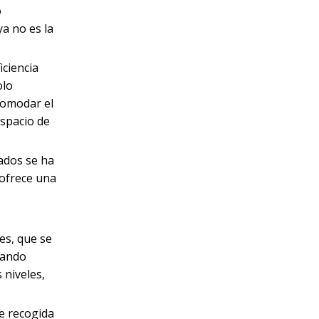
o
ya no es la
iciencia
olo
comodar el
espacio de
ados se ha
 ofrece una
es, que se
zando
 niveles,
e recogida