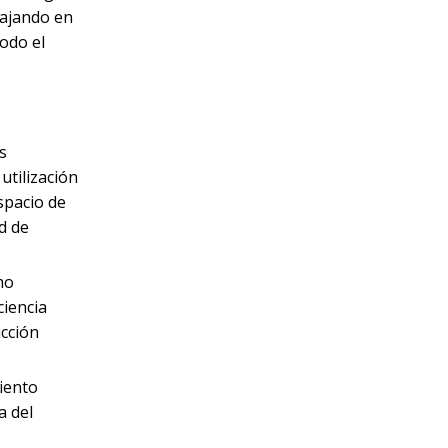
bajando en
odo el
s
utilización
spacio de
d de
mo
ciencia
ucción
iento
a del