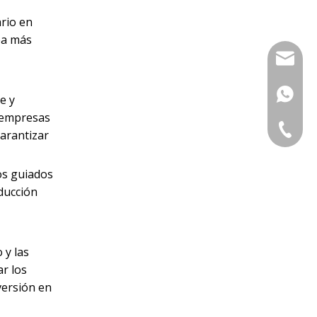
ario en
sea más
sales@s
+86-13
e y
s empresas
0086-57
arantizar
os guiados
oducción
 y las
ar los
versión en