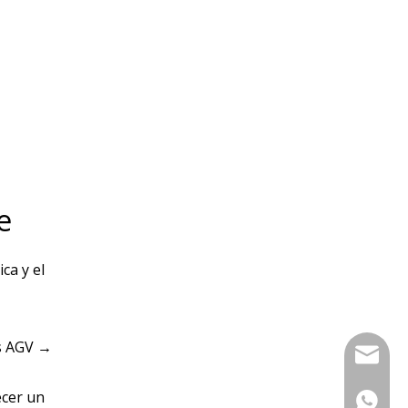
e
ca y el
es AGV →
sales@s
ecer un
+86-13