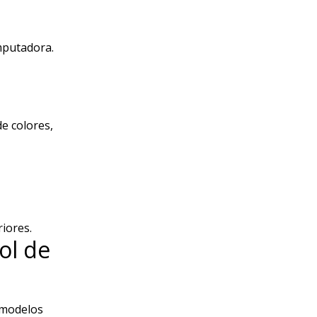
mputadora.
e colores,
iores.
ol de
n modelos