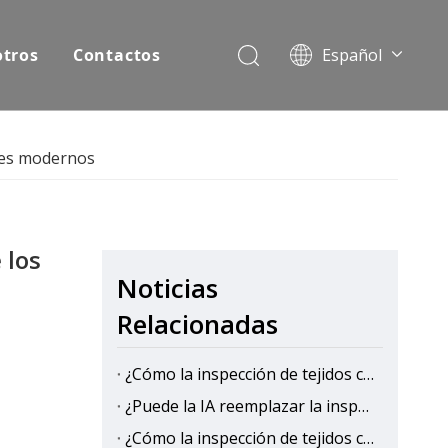
otros
Contactos
Español
English
Pусский
iles modernos
 los
Noticias
Relacionadas
¿Cómo la inspección de tejidos con IA mejora la eficiencia de la producción en las fábricas textiles?
¿Puede la IA reemplazar la inspección manual de telas?
¿Cómo la inspección de tejidos con IA reduce los costos de control de calidad?