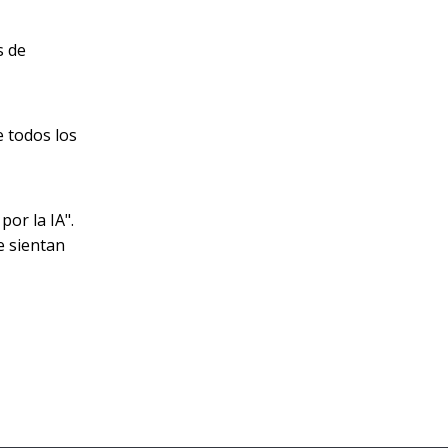
s de
e todos los
por la IA".
e sientan