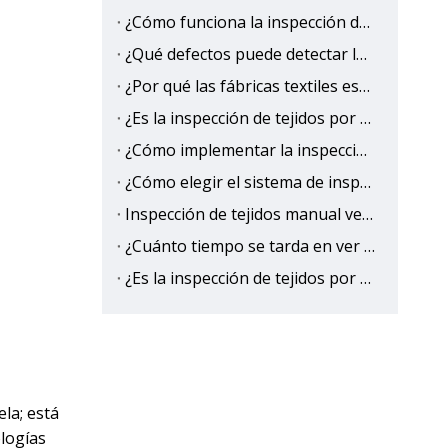
¿Cómo funciona la inspección de tejidos con IA?
¿Qué defectos puede detectar la inspección de tejidos con IA?
¿Por qué las fábricas textiles están cambiando a la inspección de tejidos con IA?
¿Es la inspección de tejidos por IA más precisa que la humana?
¿Cómo implementar la inspección de tejidos basada en IA para eliminar la salida de defectos?
¿Cómo elegir el sistema de inspección de tejidos con IA adecuado?
Inspección de tejidos manual versus IA: precisión, velocidad y comparación de costos
¿Cuánto tiempo se tarda en ver el retorno de la inversión (ROI) de la inspección de tejidos con IA?
¿Es la inspección de tejidos por IA mejor que la inspección manual tradicional?
ela; está
ologías