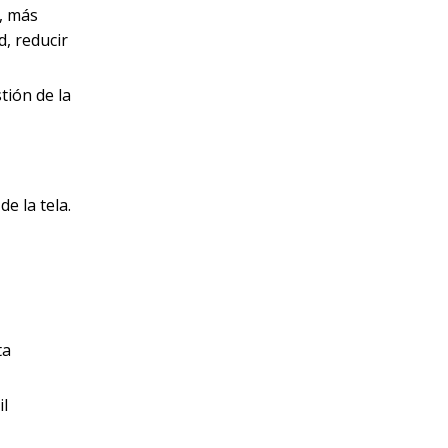
s, más
d, reducir
tión de la
e la tela.
ta
il