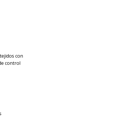
tejidos con
de control
s