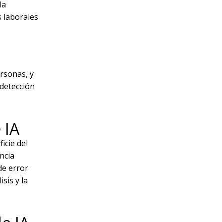
la
s laborales
ersonas, y
 detección
 IA
icie del
ncia
de error
sis y la