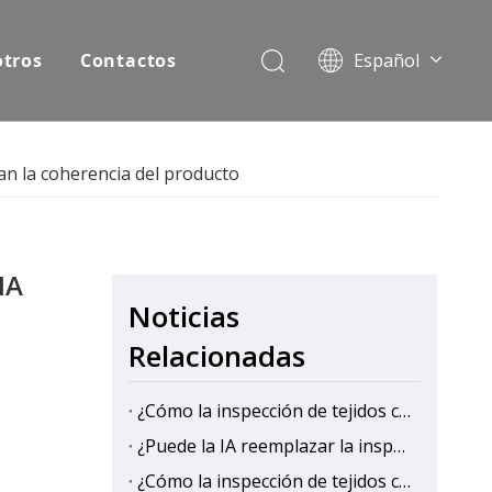
otros
Contactos
Español
English
Pусский
zan la coherencia del producto
IA
Noticias
Relacionadas
¿Cómo la inspección de tejidos con IA mejora la eficiencia de la producción en las fábricas textiles?
¿Puede la IA reemplazar la inspección manual de telas?
¿Cómo la inspección de tejidos con IA reduce los costos de control de calidad?