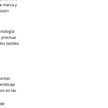
de marca y
isión
cnología
 precisas
os textiles
torear,
rendizaje
tos en las
 de