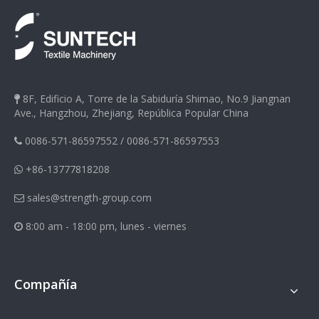
8F, Edificio A, Torre de la Sabiduría Shimao, No.9 Jiangnan

Ave., Hangzhou, Zhejiang, República Popular China
0086-571-86597552
/
0086-571-86597553

+86-13777818208

sales@strength-group.com

8:00 am - 18:00 pm, lunes - viernes

Compañía