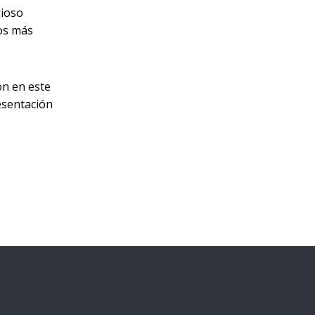
lioso
los más
ón en este
resentación