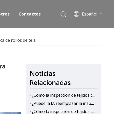
otros
Contactos
Español
English
Pусский
a de rollos de tela
ra
Noticias
Relacionadas
¿Cómo la inspección de tejidos con IA mejora la eficiencia de la producción en las fábricas textiles?
¿Puede la IA reemplazar la inspección manual de telas?
¿Cómo la inspección de tejidos con IA reduce los costos de control de calidad?