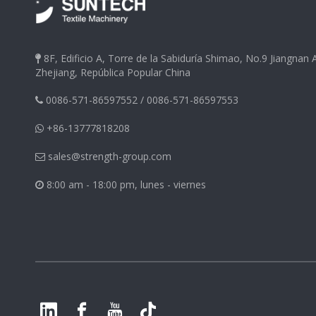
8F, Edificio A, Torre de la Sabiduría Shimao, No.9 Jiangnan

Zhejiang, República Popular China
0086-571-86597552
/
0086-571-86597553

+86-13777818208

sales@strength-group.com

8:00 am - 18:00 pm, lunes - viernes
