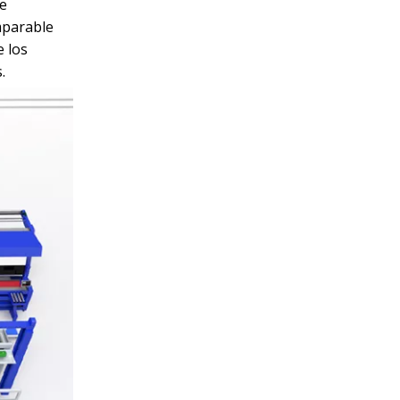
ce
omparable
e los
.