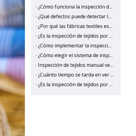
¿Cómo funciona la inspección de tejidos con IA?
¿Qué defectos puede detectar la inspección de tejidos con IA?
¿Por qué las fábricas textiles están cambiando a la inspección de tejidos con IA?
¿Es la inspección de tejidos por IA más precisa que la humana?
¿Cómo implementar la inspección de tejidos basada en IA para eliminar la salida de defectos?
¿Cómo elegir el sistema de inspección de tejidos con IA adecuado?
Inspección de tejidos manual versus IA: precisión, velocidad y comparación de costos
¿Cuánto tiempo se tarda en ver el retorno de la inversión (ROI) de la inspección de tejidos con IA?
¿Es la inspección de tejidos por IA mejor que la inspección manual tradicional?