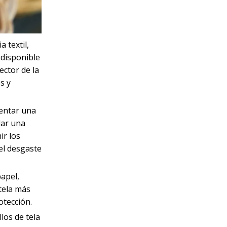
 textil,
 disponible
ector de la
s y
entar una
dar una
ir los
el desgaste
papel,
tela más
otección.
los de tela