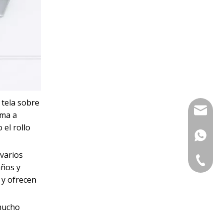
 tela sobre
sales@s
oma a
 el rollo
+86-13
 varios
0086-57
años y
 y ofrecen
 mucho