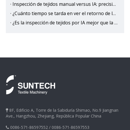
Inspección de tejidos manual versus IA: precisión, velocidad y comparación de costos
¿Cuánto tiempo se tarda en ver el retorno de la inversión (ROI) de la inspección de tejidos con IA?
¿Es la inspección de tejidos por IA mejor que la inspección manual tradicional?
8F, Edificio A, Torre de la Sabiduría Shimao, No.9 Jiangnan

Ave., Hangzhou, Zhejiang, República Popular China
0086-571-86597552
/
0086-571-86597553
