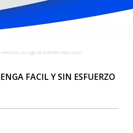
 eléctrico con viga de urdimbre (tipo cuna)
ENGA FÁCIL Y SIN ESFUERZO