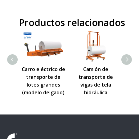
Productos relacionados
rro eléctrico de
Camión de
Carro para quita
transporte de
transporte de
rollos de tela
lotes grandes
vigas de tela
(carga pesada)
odelo delgado)
hidráulica