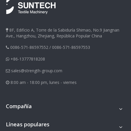
8F, Edificio A, Torre de la Sabiduría Shimao, No.9 Jiangnan

Ave., Hangzhou, Zhejiang, República Popular China
0086-571-86597552
/
0086-571-86597553

+86-13777818208

sales@strength-group.com

8:00 am - 18:00 pm, lunes - viernes

Compañía
Líneas populares