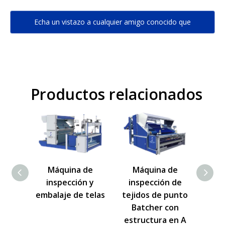
Echa un vistazo a cualquier amigo conocido que
conozcas bien...
Productos relacionados
de
Máquina de
Máquina de
 corte
inspección y
inspección de
l de
embalaje de telas
tejidos de punto
bular
Batcher con
estructura en A