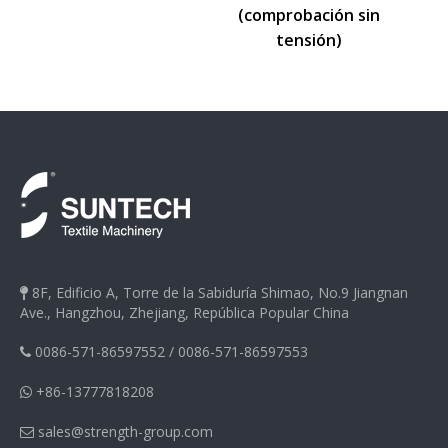
(comprobación sin
tensión)
8F, Edificio A, Torre de la Sabiduría Shimao, No.9 Jiangnan

Ave., Hangzhou, Zhejiang, República Popular China
0086-571-86597552
/
0086-571-86597553

+86-13777818208

sales@strength-group.com
