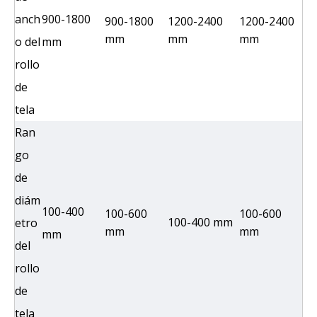
anch
900-1800
900-1800
1200-2400
1200-2400
mm
mm
mm
o del
mm
rollo
de
tela
Ran
go
de
diám
100-400
100-600
100-600
100-400 mm
etro
mm
mm
mm
del
rollo
de
tela