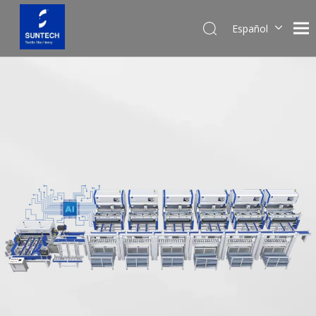
Español
English
Pусский