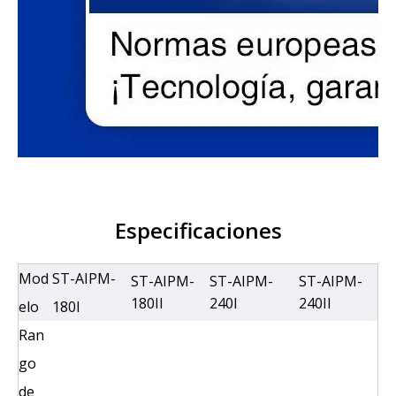
Especificaciones
Mod
ST-AIPM-
ST-AIPM-
ST-AIPM-
ST-AIPM-
180II
240I
240II
elo
180I
Ran
go
de