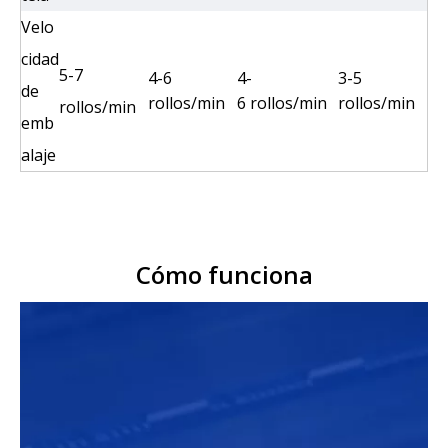
Velo
cidad
5-7
4-6
4-
3-5
de
rollos/min
6 rollos/min
rollos/min
rollos/min
emb
alaje
Cómo funciona