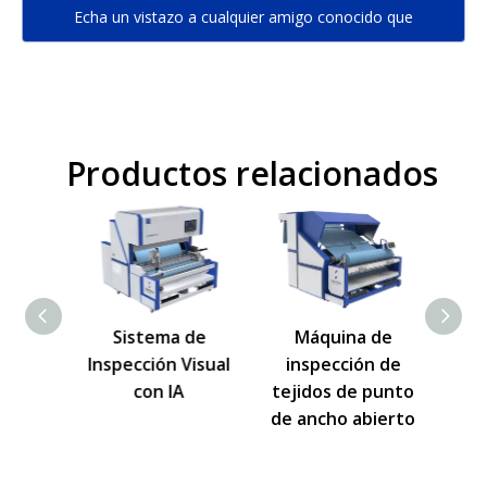
Echa un vistazo a cualquier amigo conocido que
conozcas bien...
Productos relacionados
pacta
Sistema de
Máquina de
ón de
Inspección Visual
inspección de
idos
con IA
tejidos de punto
de ancho abierto