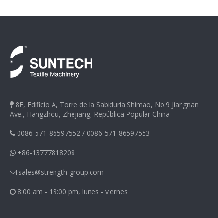
8F, Edificio A, Torre de la Sabiduría Shimao, No.9 Jiangnan

Ave., Hangzhou, Zhejiang, República Popular China
0086-571-86597552
/
0086-571-86597553

+86-13777818208

sales@strength-group.com

8:00 am - 18:00 pm, lunes - viernes
