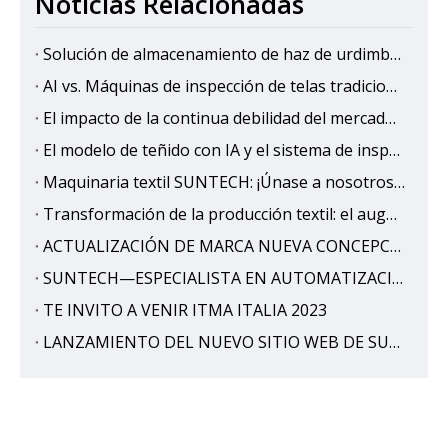
Noticias Relacionadas
Solución de almacenamiento de haz de urdimbre de alta densidad: utilización de espacio máximo en la fábrica textil
AI vs. Máquinas de inspección de telas tradicionales: una comparación de costos
El impacto de la continua debilidad del mercado de hilados de algodón en el norte de la India en la industria textil
El modelo de teñido con IA y el sistema de inspección con IA de SUNTECH impulsan la inteligencia textil
Maquinaria textil SUNTECH: ¡Únase a nosotros en ITMA ASIA + CITME 2024!
Transformación de la producción textil: el auge de las máquinas empacadoras de rollos de tela automatizadas
ACTUALIZACIÓN DE MARCA NUEVA CONCEPCIÓN --- Maquinaria textil SUNTECH
SUNTECH—ESPECIALISTA EN AUTOMATIZACIÓN DE EQUIPOS TEXTILES
TE INVITO A VENIR ITMA ITALIA 2023
LANZAMIENTO DEL NUEVO SITIO WEB DE SUNTECH