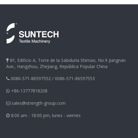
8F, Edificio A, Torre de la Sabiduría Shimao, No.9 Jiangnan

Ave., Hangzhou, Zhejiang, República Popular China
0086-571-86597552
/
0086-571-86597553

+86-13777818208

sales@strength-group.com

8:00 am - 18:00 pm, lunes - viernes
