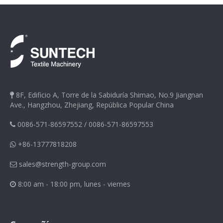
8F, Edificio A, Torre de la Sabiduría Shimao, No.9 Jiangnan

Ave., Hangzhou, Zhejiang, República Popular China
0086-571-86597552
/
0086-571-86597553

+86-13777818208

sales@strength-group.com

8:00 am - 18:00 pm, lunes - viernes
