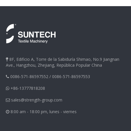
8F, Edificio A, Torre de la Sabiduría Shimao, No.9 Jiangnan

Ave., Hangzhou, Zhejiang, República Popular China
0086-571-86597552
/
0086-571-86597553

+86-13777818208

sales@strength-group.com

8:00 am - 18:00 pm, lunes - viernes
