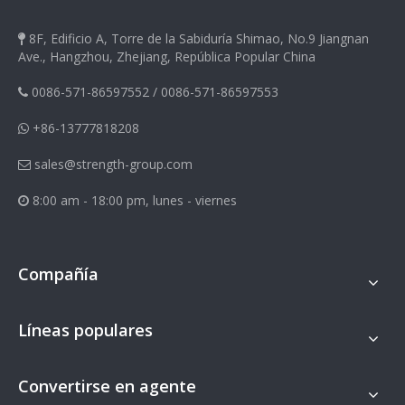
8F, Edificio A, Torre de la Sabiduría Shimao, No.9 Jiangnan

Ave., Hangzhou, Zhejiang, República Popular China
0086-571-86597552
/
0086-571-86597553

+86-13777818208

sales@strength-group.com

8:00 am - 18:00 pm, lunes - viernes

Compañía
Líneas populares
Convertirse en agente