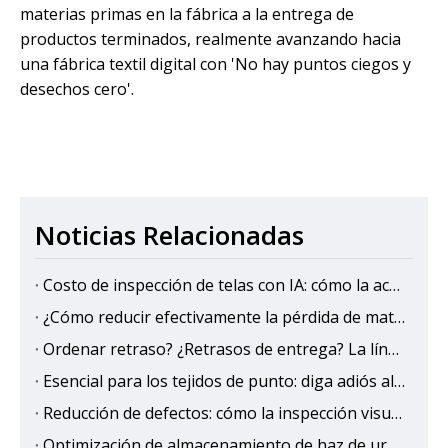
materias primas en la fábrica a la entrega de
productos terminados, realmente avanzando hacia
una fábrica textil digital con 'No hay puntos ciegos y
desechos cero'.
Noticias Relacionadas
Costo de inspección de telas con IA: cómo la actualización al control de calidad automatizado ahorra dinero a largo plazo
¿Cómo reducir efectivamente la pérdida de material y el manejo de costos a través del apilador de haz?
Ordenar retraso? ¿Retrasos de entrega? La línea de inspección y empaque de telas inteligentes logra 'Lightning Fast '!
Esencial para los tejidos de punto: diga adiós al rizo y la contracción, y mejore la precisión de corte
Reducción de defectos: cómo la inspección visual de IA minimiza los desechos y el reelaboración en la producción textil？
Optimización de almacenamiento de haz de urdimbre: ¿Cómo elegir la solución adecuada para su molino de tejido?