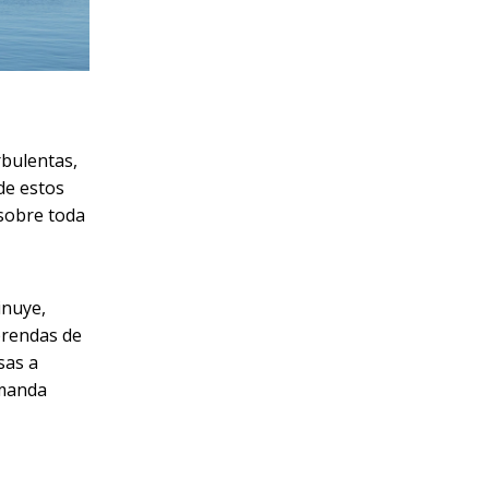
rbulentas,
de estos
 sobre toda
inuye,
prendas de
sas a
emanda