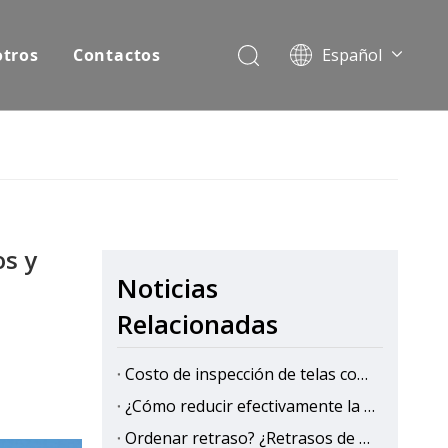
otros
Contactos
Español
English
Pусский
os y
Noticias
Relacionadas
Costo de inspección de telas con IA: cómo la actualización al control de calidad automatizado ahorra dinero a largo plazo
¿Cómo reducir efectivamente la pérdida de material y el manejo de costos a través del apilador de haz?
Ordenar retraso? ¿Retrasos de entrega? La línea de inspección y empaque de telas inteligentes logra 'Lightning Fast '!