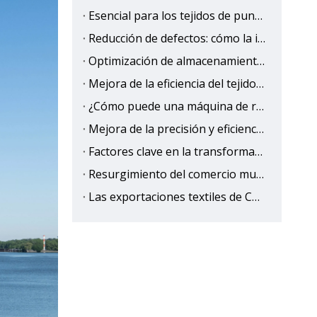
Esencial para los tejidos de punto: diga adiós al rizo y la contracción, y mejore la precisión de corte
Reducción de defectos: cómo la inspección visual de IA minimiza los desechos y el reelaboración en la producción textil？
Optimización de almacenamiento de haz de urdimbre: ¿Cómo elegir la solución adecuada para su molino de tejido?
Mejora de la eficiencia del tejido: cómo los apiladores de haz inteligentes reducen la intervención humana y los errores
¿Cómo puede una máquina de relajación de tela beneficiar a su fábrica de prendas?
Mejora de la precisión y eficiencia de la relajación de telas con medición de ancho en tiempo real
Factores clave en la transformación de la industria textil de Türkiye
Resurgimiento del comercio mundial: señales de crecimiento y riesgos futuros
Las exportaciones textiles de China muestran resiliencia a pesar de los vientos en contra globales