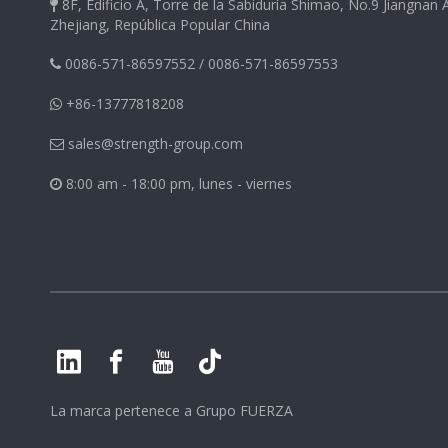
8F, Edificio A, Torre de la Sabiduría Shimao, No.9 Jiangnan

Zhejiang, República Popular China
0086-571-86597552
/
0086-571-86597553

+86-13777818208

sales@strength-group.com

8:00 am - 18:00 pm, lunes - viernes

La marca pertenece a
Grupo FUERZA