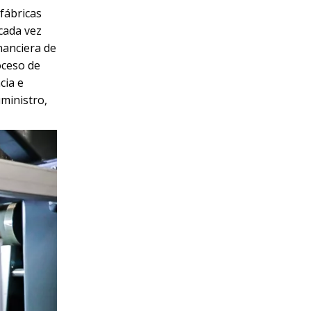
fábricas
 cada vez
nanciera de
oceso de
cia e
uministro,