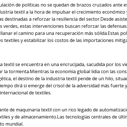
ulación de políticas no se quedan de brazos cruzados ante e
stria textil a la hora de impulsar el crecimiento económico 
estinadas a reforzar la resiliencia del sector.Desde asist
es verdes, estas intervenciones buscan reforzar las defensas
llanar el camino para una recuperación más sólida.Estas pol
 textiles y estabilizar los costos de las importaciones mitig
 textil se encuentra en una encrucijada, sacudida por los vi
 la tormenta.Mientras la economía global lidia con las con
tica, el destino de la industria textil pende de un hilo, situa
iempo dirá si emerge del crisol de la adversidad más fuerte y
nternacional de textiles.
nte de maquinaria textil con un rico legado de automatizaci
xtiles y de almacenamiento.Las tecnologías centrales de últ
o mundial.