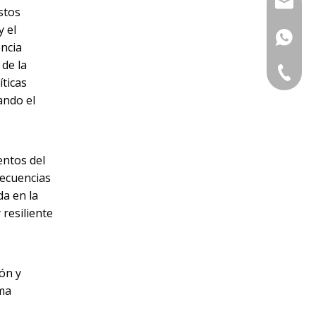
sales@s
stos
y el
+86-13
encia
 de la
0086-57
íticas
ando el
entos del
secuencias
da en la
 resiliente
ón y
ima