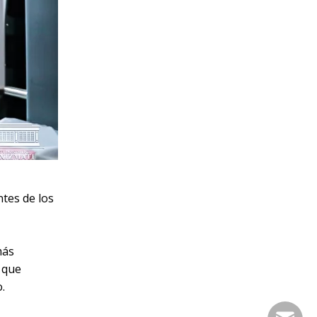
tes de los
más
o que
.